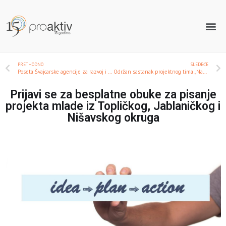
PRETHODNO
SLEDEĆE
Poseta Švajcarske agencije za razvoj i saradnju organizaciji Proaktiv
Održan sastanak projektnog tima „Naš izbor, naša zajednica“
Prijavi se za besplatne obuke za pisanje
projekta mlade iz Topličkog, Jablaničkog i
Nišavskog okruga