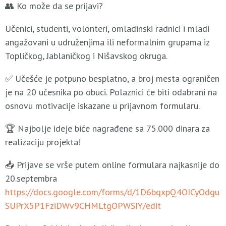
👥 Ko može da se prijavi?
Učenici, studenti, volonteri, omladinski radnici i mladi
angažovani u udruženjima ili neformalnim grupama iz
Topličkog, Jablaničkog i Nišavskog okruga.
✅ Učešće je potpuno besplatno, a broj mesta ograničen
je na 20 učesnika po obuci. Polaznici će biti odabrani na
osnovu motivacije iskazane u prijavnom formularu.
🏆 Najbolje ideje biće nagrađene sa 75.000 dinara za
realizaciju projekta!
📥 Prijave se vrše putem online formulara najkasnije do
20.septembra
https://docs.google.com/forms/d/1D6bqxpQ4OICyOdgu
SUPrX5P1FziDWv9CHMLtgOPWSIY/edit