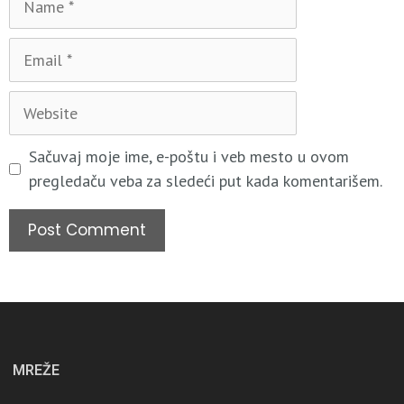
Sačuvaj moje ime, e-poštu i veb mesto u ovom
pregledaču veba za sledeći put kada komentarišem.
MREŽE