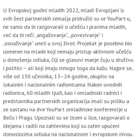
U Evropskoj godini mladih 2022, mladi Evropljani iz
svih šest partnerskih zemalja pridružili su se YouPart-u,
ne samo da bi razgovarali o učešću i pravima mladih,
već da bi reči „angažovanje“, „povezivanje“ i
„osnaživanje“ uneli u svoj život. Projekat je posebno bio
usmeren na mlade koji nemaju pristup aktivnom učešću
u donošenju odluka, čiji se glasovi manje čuju u društvu
i politici – ali koji imaju mnogo toga da kažu. Najpre se,
više od 150 učesnika, 13–24 godine, okupilo na
lokalnim i nacionalnim radionicama. Nakon uvodnih
radionica, 60 mladih ljudi, kao i omladinski radnici i
predstavnika partnerskih organizacija imali su priliku a
se sastanu na dve YouPart omladinske konferencije u
Beču i Pragu. Upoznali su se licem u lice, razgovarali o
idejama i radili na zahtevima koji su zatim upućeni
donosiocima odluka na nacionalnom i evropskom nivou.