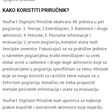
KAKO KORISTITI PRIRUČNIK?
YouPart Digitalni Priručnik obuhvata 48 jedinica u pet
poglavlja: ​​1. Teorija, 2.Enerdžajzeri, 3. Radionice i druge
aktivnosti, 4. Metode, 5. Povratne informacije i
evaluacija. U prvom poglavlju, komplet alata nudi
teorijske smernice. Fokusirajući se na praktične jedinice
u narednim poglavljima, kratki enerdžajzeri su uvek
dobar uvod u radionice i druge duge aktivnosti, koje su
predstavljene u poglavlju specifičnom za temu. Metode
koje se mogu koristiti za različite teme nalaze se u
četvrtom poglavlju. Konačno, ne treba propustiti
metode povratnih informacija i alate za evaluaciju.
YouPart Digitalni Priručnik nudi uputstva za najbolje
prakse klasičnih i inovativnih aktivnosti koje inspirišu