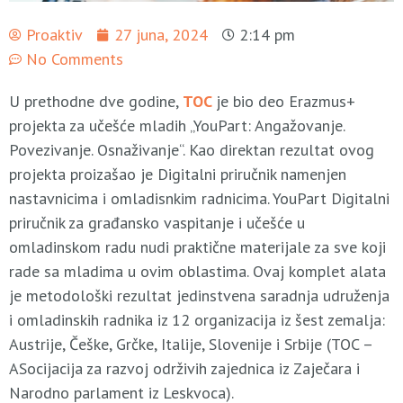
Proaktiv
27 juna, 2024
2:14 pm
No Comments
U prethodne dve godine,
TOC
je bio deo Erazmus+
projekta za učešće mladih „YouPart: Angažovanje.
Povezivanje. Osnaživanje“. Kao direktan rezultat ovog
projekta proizašao je Digitalni priručnik namenjen
nastavnicima i omladisnkim radnicima. YouPart Digitalni
priručnik za građansko vaspitanje i učešće u
omladinskom radu nudi praktične materijale za sve koji
rade sa mladima u ovim oblastima. Ovaj komplet alata
je metodološki rezultat jedinstvena saradnja udruženja
i omladinskih radnika iz 12 organizacija iz šest zemalja:
Austrije, Češke, Grčke, Italije, Slovenije i Srbije (TOC –
ASocijacija za razvoj održivih zajednica iz Zaječara i
Narodno parlament iz Leskvoca).