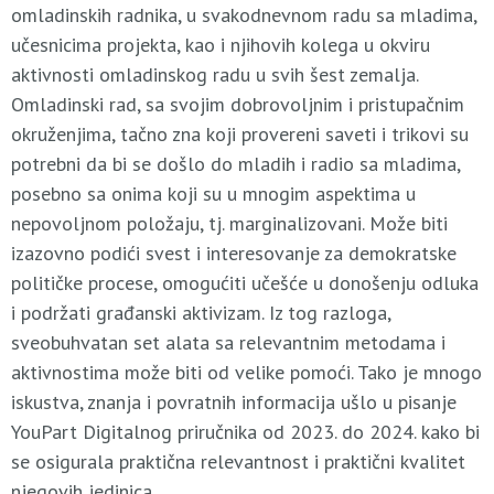
omladinskih radnika, u svakodnevnom radu sa mladima,
učesnicima projekta, kao i njihovih kolega u okviru
aktivnosti omladinskog radu u svih šest zemalja.
Omladinski rad, sa svojim dobrovoljnim i pristupačnim
okruženjima, tačno zna koji provereni saveti i trikovi su
potrebni da bi se došlo do mladih i radio sa mladima,
posebno sa onima koji su u mnogim aspektima u
nepovoljnom položaju, tj. marginalizovani. Može biti
izazovno podići svest i interesovanje za demokratske
političke procese, omogućiti učešće u donošenju odluka
i podržati građanski aktivizam. Iz tog razloga,
sveobuhvatan set alata sa relevantnim metodama i
aktivnostima može biti od velike pomoći. Tako je mnogo
iskustva, znanja i povratnih informacija ušlo u pisanje
YouPart Digitalnog priručnika od 2023. do 2024. kako bi
se osigurala praktična relevantnost i praktični kvalitet
njegovih jedinica.