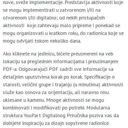
nove, sveže implementacije. Predstavlja aktivnosti koje
se mogu implementirati u zatvorenom i/ili na
otvorenom i/ili digitalno; od nekih pristupačnih
aktivnosti koje zahtevaju malo pripreme i ponekad se
mogu organizovati u kratkom roku, do radionica koje se
mogu odvijati tokom nekoliko dana.
Ako kliknete na jedinicu, bićete preusmereni na veb
lokaciju sa preglednim informacijama i preuzimanjem
PDF-a. Odgovarajući PDF sadrži sve informacije sa
detaljnim uputstvima korak po korak. Specifikacije o
starosti, veličini grupe i trajanju (u minutima) aktivnosti
služe kao osnova za orijentaciju, ali naravno nisu
uklesane u kamenu. Mnoge aktivnosti se mogu
kombinovati i modifikovati po potrebi. Modularna
struktura YouPart Digitalnog Priručnika poziva vas da
dobijete inspiraciju za dizajn sopstvene radionice.