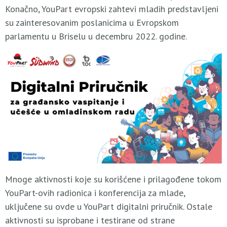
Konačno, YouPart evropski zahtevi mladih predstavljeni
su zainteresovanim poslanicima u Evropskom
parlamentu u Briselu u decembru 2022. godine.
Mnoge aktivnosti koje su korišćene i prilagođene tokom
YouPart-ovih radionica i konferencija za mlade,
uključene su ovde u YouPart digitalni priručnik. Ostale
aktivnosti su isprobane i testirane od strane