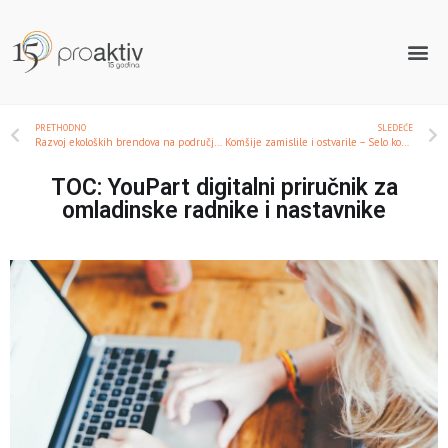
PRETHODNO
SLEDEĆE
Razvoj ekoloških brendova na području Stare planine
Komšije zamislile i ostvarile – Selo kod Trstenika sada ima eko prese i reciklažne kontejnere
TOC: YouPart digitalni priručnik za
omladinske radnike i nastavnike