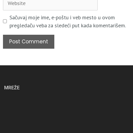
Sačuvaj moje ime, e-poštu i veb mesto u ovom
pregledaču veba za sledeći put kada komentarišem.
MREŽE