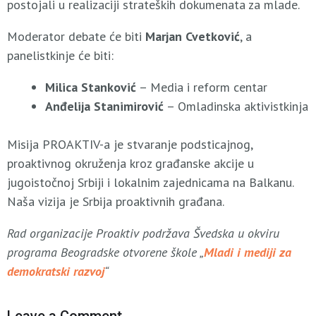
postojali u realizaciji strateških dokumenata za mlade.
Moderator debate će biti
Marjan Cvetković
, a
panelistkinje će biti:
Milica Stanković
– Media i reform centar
Anđelija Stanimirović
– Omladinska aktivistkinja
Мisiја PRОАKТIV-а је stvаrаnjе pоdsticајnоg,
prоаktivnоg оkružеnjа krоz grаđаnskе аkciје u
јugоistоčnој Srbiјi i lоkаlnim zајеdnicаmа nа Bаlkаnu.
Naša vizija je Srbija proaktivnih građana.
Rad organizacije Proaktiv podržava Švedska u okviru
programa Beogradske otvorene škole „
Mladi i mediji za
demokratski razvoj
“
Leave a Comment