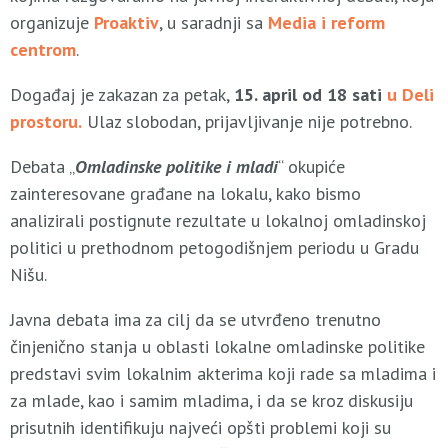
organizuje
Proaktiv
, u saradnji sa
Media i reform
centrom
.
Događaj je zakazan za petak,
15. april od 18 sati
u Deli
prostoru.
Ulaz slobodan, prijavljivanje nije potrebno.
Debata „
Omladinske politike i mladi
“ okupiće
zainteresovane građane na lokalu, kako bismo
analizirali postignute rezultate u lokalnoj omladinskoj
politici u prethodnom petogodišnjem periodu u Gradu
Nišu.
Javna debata ima za cilj da se utvrđeno trenutno
činjenično stanja u oblasti lokalne omladinske politike
predstavi svim lokalnim akterima koji rade sa mladima i
za mlade, kao i samim mladima, i da se kroz diskusiju
prisutnih identifikuju najveći opšti problemi koji su