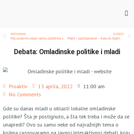
PRETHODNO
SLEDEĆE
Moj poslanik ostaje važna platforma za komunikaciju
Mladi i zapošljavanje – Kako do boljih uslova?
Debata: Omladinske politike i mladi
Proaktiv
13 aprila, 2022
11:00 am
No Comments
Gde su danas mladi u oblasti lokalne omladinske
politike? Šta je postignuto, a šta tek treba i može da se
unapredi? Ovo su samo neke od najvažnijih tema o
kojima razgovaramo na javnoj interaktivnoj debati, koju