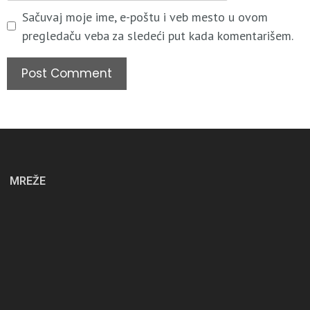
Sačuvaj moje ime, e-poštu i veb mesto u ovom
pregledaču veba za sledeći put kada komentarišem.
MREŽE