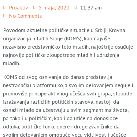
Proaktiv
5 maja, 2020
11:37 am
No Comments
Povodom aktuelne političke situacije u Srbiji, Krovna
organizacija mladih Srbije (KOMS), kao najviše
nezavisno predstavničko telo mladih, najoštrije osuđuje
najnovije političke zloupotrebe mladih i udruženja
mladih.
KOMS od svog osnivanja do danas predstavlja
nestranačku platformu koja svojim delovanjem neguje i
promoviše principe aktivnog učešća svih grupa, slobode
izražavanja različitih političkih stavova, nastoji da
osnaži mlade da učestvuju u svim segmentima života,
pa tako i u političkim, kao i da utiče na donosioce
odluka, političke funkcionere i druge zvaničnike da
svojim delovanjem omoguće veću vidljivost i učešće