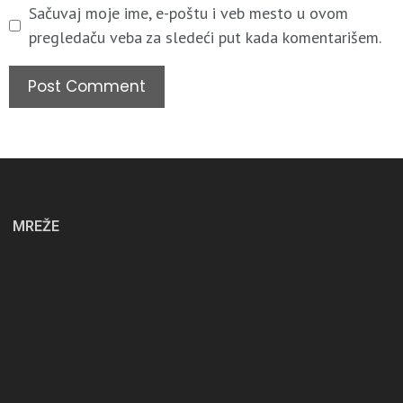
Sačuvaj moje ime, e-poštu i veb mesto u ovom
pregledaču veba za sledeći put kada komentarišem.
MREŽE