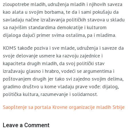
zloupotrebe mladih, udruženja mladih i njihovih saveza
kao alata u svojim borbama, te da i sami pokušaju da
savladaju načine izražavanja političkih stavova u skladu
sa najvišim standardima demokratije i kulturom
dijaloga dajući primer svima ostalima, pa i mladima.
KOMS takođe poziva i sve mlade, udruženja i saveze da
svoje delovanje usmere ka razvoju zajednice i
kapaciteta drugih mladih, da svoj politički stav
izražavaju glasno i hrabro, vodeći se argumentima i
poštovanjem drugih jer tako svi zajedno svojim delima,
gradimo društvo u kome vladaju prave vođe: dijalog,
politička kultura, razumevanje i solidarnost.
Saopštenje sa portala Krovne organizacije mladih Srbije
Leave a Comment