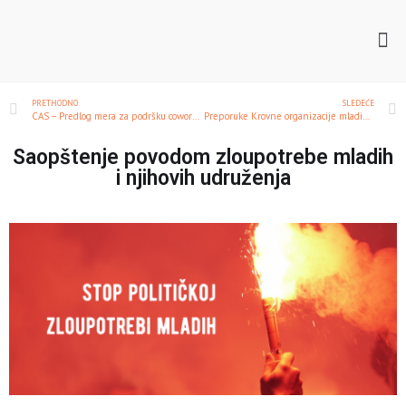
PRETHODNO
SLEDEĆE
CAS – Predlog mera za podršku coworking i coliving zajednici
Preporuke Krovne organizacije mladih: Da li #mladiimajuprednost
Saopštenje povodom zloupotrebe mladih
i njihovih udruženja