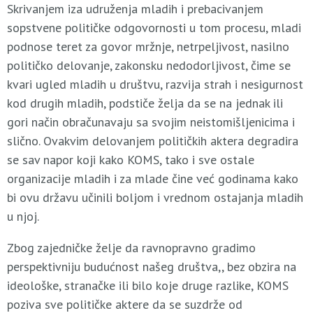
Skrivanjem iza udruženja mladih i prebacivanjem
sopstvene političke odgovornosti u tom procesu, mladi
podnose teret za govor mržnje, netrpeljivost, nasilno
političko delovanje, zakonsku nedodorljivost, čime se
kvari ugled mladih u društvu, razvija strah i nesigurnost
kod drugih mladih, podstiče želja da se na jednak ili
gori način obračunavaju sa svojim neistomišljenicima i
slično. Ovakvim delovanjem političkih aktera degradira
se sav napor koji kako KOMS, tako i sve ostale
organizacije mladih i za mlade čine već godinama kako
bi ovu državu učinili boljom i vrednom ostajanja mladih
u njoj.
Zbog zajedničke želje da ravnopravno gradimo
perspektivniju budućnost našeg društva,, bez obzira na
ideološke, stranačke ili bilo koje druge razlike, KOMS
poziva sve političke aktere da se suzdrže od