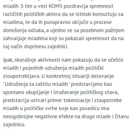
mladih. S tim u vezi KOMS pozdravlja spremnost
različitih političkih aktera da se istinski konsultuju sa
mladima, te da ih punopravno uključe u procese
donošenja odluka, a ujedno se sa posebnom pažnjom
zahvaljuje mladima koji su pokazali spremnsot da na
taj način doprinesu zajednici.
Ipak, skorašnje aktivnosti nam pokazuju da se učešće
mladih i pojedinih udruženja mladih politički
zloupotrebljava. U konkretnoj situaciji delovanje
“Udruženja za zaštitu mladih” predstavljeno kao
spontano okupljanje i izražavanje političkog stava,
predstavlja ustvari primer tokenizacije i zloupotrebe
mladih u političke svrhe koje kao posedicu ima
mnogobrojne negativne efekte na druge mlade i čitavu
zajednicu.