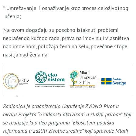
* Umrežavanje i osnaživanje kroz proces celoživotnog
učenja;
Na ovom događaju su posebno istaknuti problemi
neplaćenog kućnog rada, prava na imovinu i vlasništva
nad imovinom, položaja žena na selu, povećane stope
nasilja nad ženama.
Radionicu je organizovalo Udruženje ZVONO Pirot u
okviru Projekta “Građanski aktivizam u službi prirode” koji
se realizuje kao deo programa “Ekosistem-podrška
reformama u zaštiti životne sredine” koji sprovode Mladi