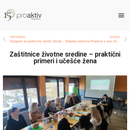
PRETHODNO
SLEDEĆE
Razgovor sa građanima: Đorđe Stanković, narodni poslanik
Ekološka radionica Proaktiva u selu Donja Trnava
Zaštitnice životne sredine – praktični
primeri i učešće žena