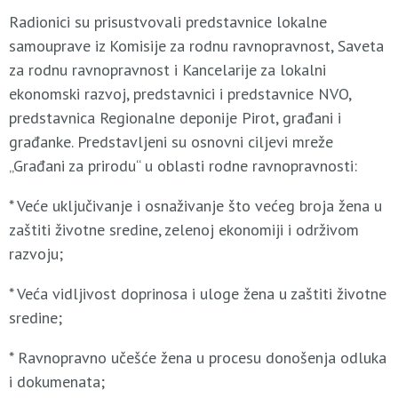
Radionici su prisustvovali predstavnice lokalne
samouprave iz Komisije za rodnu ravnopravnost, Saveta
za rodnu ravnopravnost i Kancelarije za lokalni
ekonomski razvoj, predstavnici i predstavnice NVO,
predstavnica Regionalne deponije Pirot, građani i
građanke. Predstavljeni su osnovni ciljevi mreže
„Građani za prirodu“ u oblasti rodne ravnopravnosti:
* Veće uključivanje i osnaživanje što većeg broja žena u
zaštiti životne sredine, zelenoj ekonomiji i održivom
razvoju;
* Veća vidljivost doprinosa i uloge žena u zaštiti životne
sredine;
* Ravnopravno učešće žena u procesu donošenja odluka
i dokumenata;