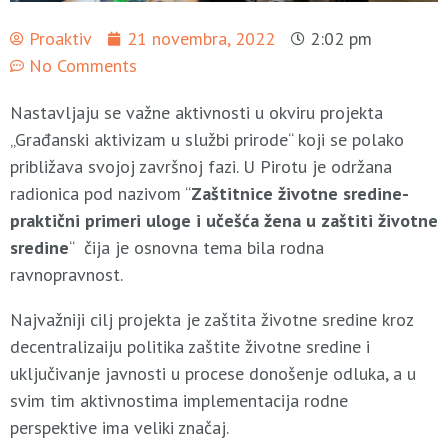
Proaktiv
21 novembra, 2022
2:02 pm
No Comments
Nastavljaju se važne aktivnosti u okviru projekta
„Građanski aktivizam u službi prirode“ koji se polako
približava svojoj završnoj fazi. U Pirotu je održana
radionica pod nazivom “
Zaštitnice životne sredine-
praktični primeri uloge i učešća žena u zaštiti životne
sredine
“ čija je osnovna tema bila rodna
ravnopravnost.
Najvažniji cilj projekta je zaštita životne sredine kroz
decentralizaiju politika zaštite životne sredine i
uključivanje javnosti u procese donošenje odluka, a u
svim tim aktivnostima implementacija rodne
perspektive ima veliki značaj.