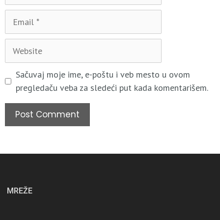
Sačuvaj moje ime, e-poštu i veb mesto u ovom
pregledaču veba za sledeći put kada komentarišem.
MREŽE