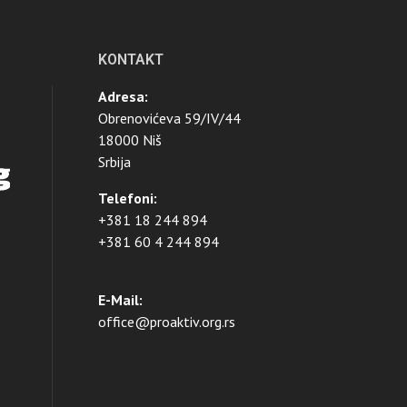
KONTAKT
Adresa:
Obrenovićeva 59/IV/44
18000 Niš
Srbija
Telefoni:
+381 18 244 894
+381 60 4 244 894
E-Mail:
office@proaktiv.org.rs