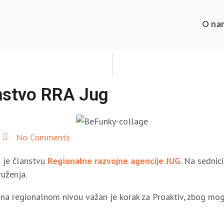
O na
anstvo RRA Jug
No Comments
a je članstvu
Regionalne razvojne agencije JUG
. Na sednic
uženja.
e na regionalnom nivou važan je korak za Proaktiv, zbog m