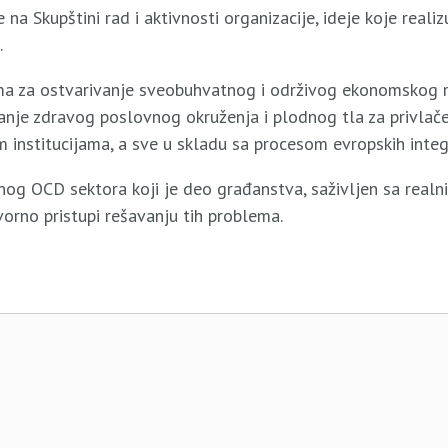
e na Skupštini rad i aktivnosti organizacije, ideje koje rea
.
ima za ostvarivanje sveobuhvatnog i održivog ekonomskog r
ranje zdravog poslovnog okruženja i plodnog tla za privlačen
institucijama, a sve u skladu sa procesom evropskih integr
g ОCD sеktоrа kојi је dео grаđаnstvа, sаživlјеn sа rеаln
оrnо pristupi rеšаvаnju tih prоblеmа.