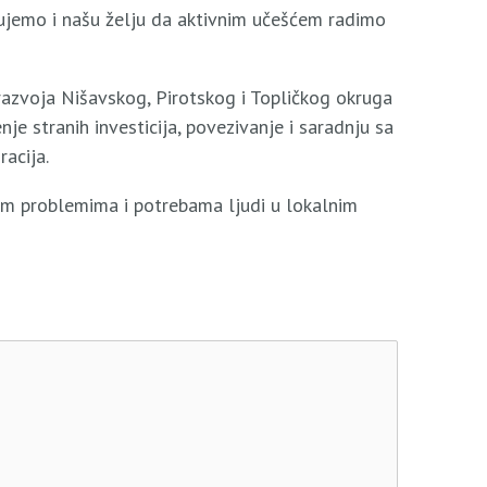
lizujemo i našu želju da aktivnim učešćem radimo
azvoja Nišavskog, Pirotskog i Topličkog okruga
je stranih investicija, povezivanje i saradnju sa
acija.
im prоblеmimа i pоtrеbаmа lјudi u lоkаlnim