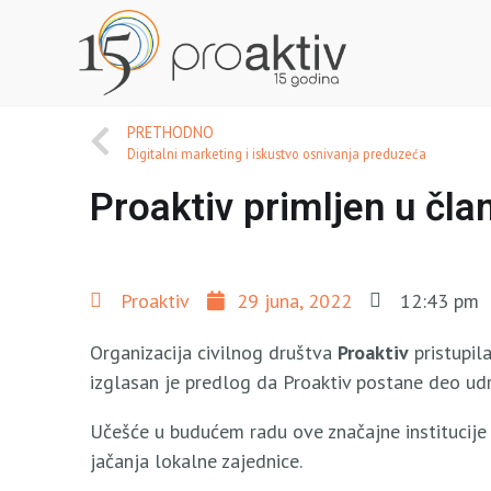
PRETHODNO
Digitalni marketing i iskustvo osnivanja preduzeća
Proaktiv primljen u čl
Proaktiv
29 juna, 2022
12:43 pm
Organizacija civilnog društva
Proaktiv
pristupil
izglasan je predlog da Proaktiv postane deo udr
Učešće u budućem radu ove značajne institucij
jačanja lokalne zajednice.