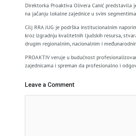
Direktorka Proaktiva Olivera Canić predstavila j
na jačanju lokalne zajednice u svim segmentima
Cilj RRA JUG je podrška institucionalnim napor
kroz izgradnju kvalitetnih ljudskih resursa, stva
drugim regionalnim, nacionalnim i međunarodnim 
PRОАKТIV vеruје u budućnоst prоfеsiоnаlizоvаnо
zајеdnicаmа i sprеmаn dа prоfеsiоnаlnо i оdgоv
Leave a Comment