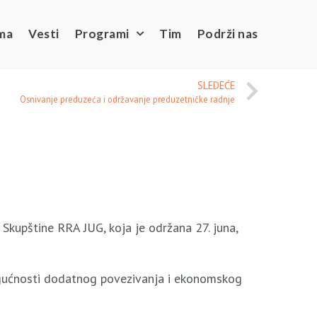
ma
Vesti
Programi
Tim
Podrži nas
SLEDEĆE
Osnivanje preduzeća i održavanje preduzetničke radnje
i Skupštine RRA JUG, koja je održana 27. juna,
ogućnosti dodatnog povezivanja i ekonomskog